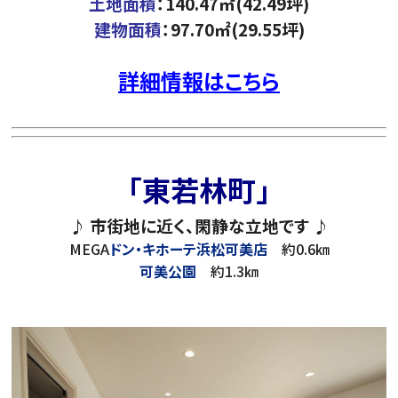
土地面積
：140.47㎡(42.49坪)
建物面積
：97.70㎡(29.55坪)
詳細情報はこちら
「東若林町」
♪ 市街地に近く、閑静な立地です ♪
MEGA
ドン・キホーテ浜松可美店
約0.6㎞
可美公園
約1.3㎞