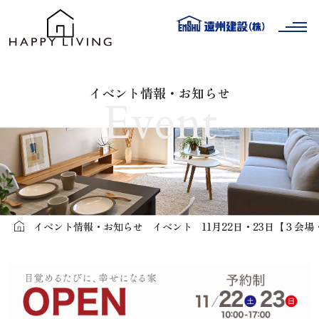
Built
イベント情報・お知らせ
Event
分譲・建売住宅
Custom
注文住宅
Ready Built
分譲・建売住宅を探す
Voice
イベント情報・お知らせ
イベント
11月22日・23日【３会
お客様の声
Philosophy
遠州建設の家づくり