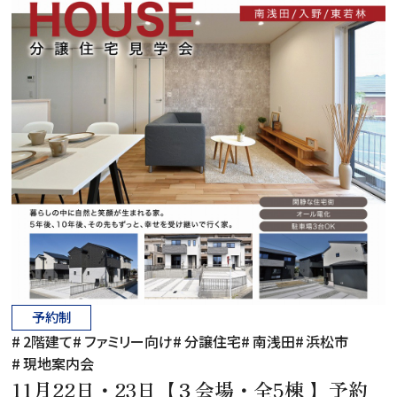
Company
会社情報
スタッフ紹介
お電話でのお問い合わせ
0120-152-274
予約制
2階建て
ファミリー向け
分譲住宅
南浅田
浜松市
現地案内会
11月22日・23日【３会場・全5棟 】予約